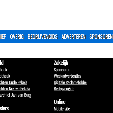
IEF
OVERIG
BEDRIJVENGIDS
ADVERTEREN
SPONSOREN
ld
Zakelijk
boek
Sponsoren
otheek
Weekadvertenties
chten Oude Pekela
Digitale Reclamefolder
chten Nieuwe Pekela
Bedrijvengids
archief Jan van Burg
Online
siers
Mobile site