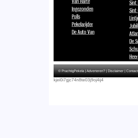
Van Harte
Sint
Ingezonden
Sint
Polls
Lint
Pekelarijder
Jubi
De Auto Van
Atlan
De S
Schu
Heer
© PrachtigPekela |
Adverteren?
|
Disclaimer
|
Contact
kjei0i7gjc74n8te03j9oj4ij4