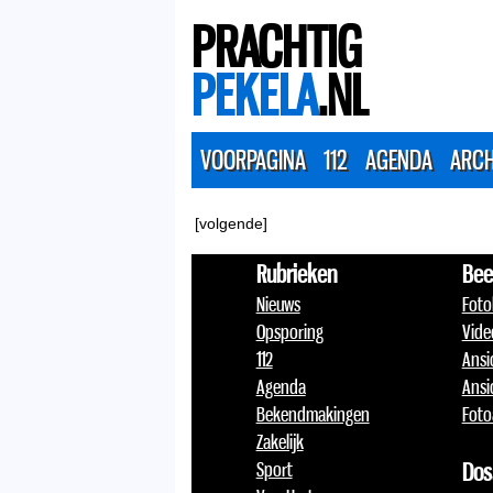
PRACHTIG
PEKELA
.NL
VOORPAGINA
112
AGENDA
ARCH
[volgende]
Rubrieken
Bee
Nieuws
Foto
Opsporing
Vide
112
Ansi
Agenda
Ansi
Bekendmakingen
Foto
Zakelijk
Sport
Dos