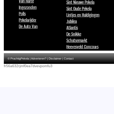
Van Harte
Sint Nieuwe Pekela
Ingezonden
Sint Oude Pekela
Polls
Lintjes en Huldigingen
Pekelarijder
Jubilea
De Auto Van
Atlantis
De Snikke
Schutsemarkt
Heeresveld Concours
© PrachtigPekela |
Adverteren?
|
Disclaimer
|
Contact
fr56a632rjmf0ea7dvevpomfu3