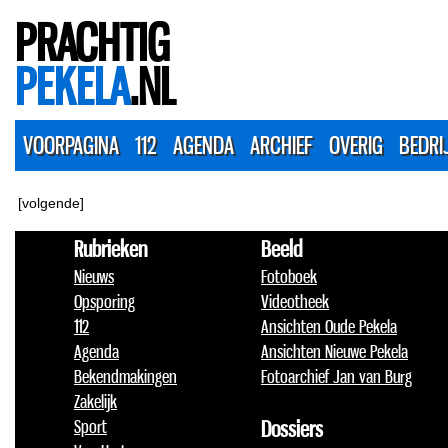
PRACHTIG
PEKELA
.NL
VOORPAGINA
112
AGENDA
ARCHIEF
OVERIG
BEDRI
[volgende]
Rubrieken
Beeld
Nieuws
Fotoboek
Opsporing
Videotheek
112
Ansichten Oude Pekela
Agenda
Ansichten Nieuwe Pekela
Bekendmakingen
Fotoarchief Jan van Burg
Zakelijk
Sport
Dossiers