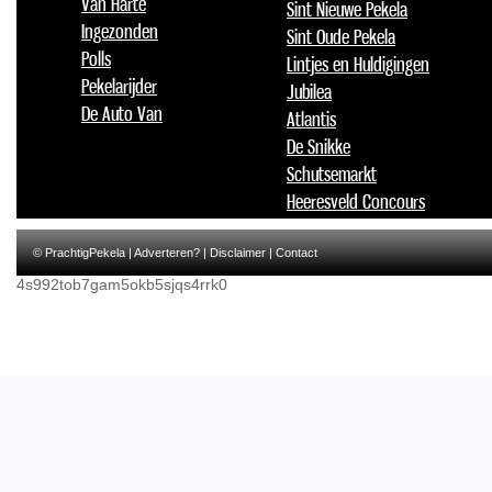
Van Harte
Sint Nieuwe Pekela
Ingezonden
Sint Oude Pekela
Polls
Lintjes en Huldigingen
Pekelarijder
Jubilea
De Auto Van
Atlantis
De Snikke
Schutsemarkt
Heeresveld Concours
© PrachtigPekela |
Adverteren?
|
Disclaimer
|
Contact
4s992tob7gam5okb5sjqs4rrk0