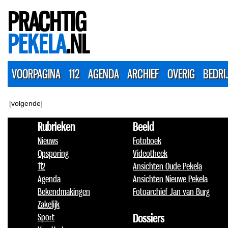
PRACHTIG
PEKELA
.NL
VOORPAGINA
112
AGENDA
ARCHIEF
OVERIG
BEDRI
[volgende]
Rubrieken
Beeld
Nieuws
Fotoboek
Opsporing
Videotheek
112
Ansichten Oude Pekela
Agenda
Ansichten Nieuwe Pekela
Bekendmakingen
Fotoarchief Jan van Burg
Zakelijk
Sport
Dossiers