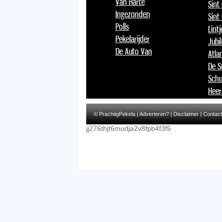
Van Harte
Sint
Ingezonden
Sint
Polls
Lint
Pekelarijder
Jubi
De Auto Van
Atlan
De S
Schu
Heer
© PrachtigPekela |
Adverteren?
|
Disclaimer
|
Contact
jj276thjt6mudja2v8fpb4f3f5