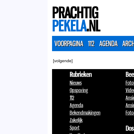
PRACHTIG
PEKELA
.NL
VOORPAGINA
112
AGENDA
ARCH
[volgende]
Rubrieken
Bee
Nieuws
Foto
Opsporing
Vide
112
Ansi
Agenda
Ansi
Bekendmakingen
Foto
Zakelijk
Sport
Dos