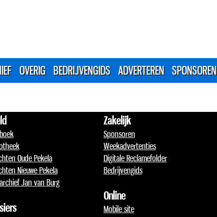
IEF
OVERIG
BEDRIJVENGIDS
ADVERTEREN
SPONSOREN
ld
Zakelijk
boek
Sponsoren
otheek
Weekadvertenties
chten Oude Pekela
Digitale Reclamefolder
chten Nieuwe Pekela
Bedrijvengids
archief Jan van Burg
Online
siers
Mobile site