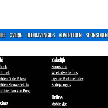
IEF
OVERIG
BEDRIJVENGIDS
ADVERTEREN
SPONSOREN
ld
Zakelijk
boek
Sponsoren
otheek
Weekadvertenties
chten Oude Pekela
Digitale Reclamefolder
chten Nieuwe Pekela
Bedrijvengids
archief Jan van Burg
Online
siers
Mobile site