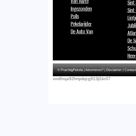
Van Harte
Sint
Ingezonden
Sint
Polls
Lint
Pekelarijder
Jubi
De Auto Van
Atlan
De S
Schu
Heer
© PrachtigPekela |
Adverteren?
|
Disclaimer
|
Contact
vvs8nqa92hnpdqcg913jl1kr07