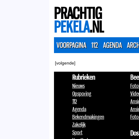
PRACHTIG
PEKELA
.NL
VOORPAGINA
112
AGENDA
ARCH
[volgende]
Rubrieken
Bee
Nieuws
Foto
Opsporing
Vide
112
Ansi
Agenda
Ansi
Bekendmakingen
Foto
Zakelijk
Sport
Dos