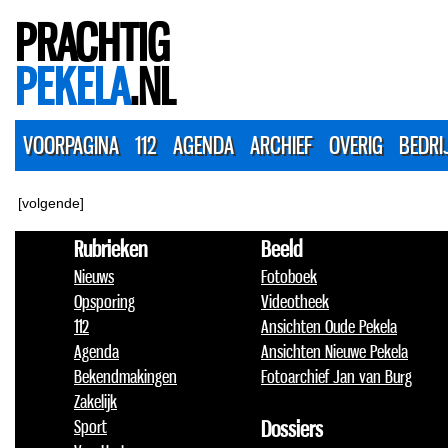
PRACHTIG
PEKELA
.NL
VOORPAGINA
112
AGENDA
ARCHIEF
OVERIG
BEDRI
[volgende]
Rubrieken
Beeld
Nieuws
Fotoboek
Opsporing
Videotheek
112
Ansichten Oude Pekela
Agenda
Ansichten Nieuwe Pekela
Bekendmakingen
Fotoarchief Jan van Burg
Zakelijk
Sport
Dossiers