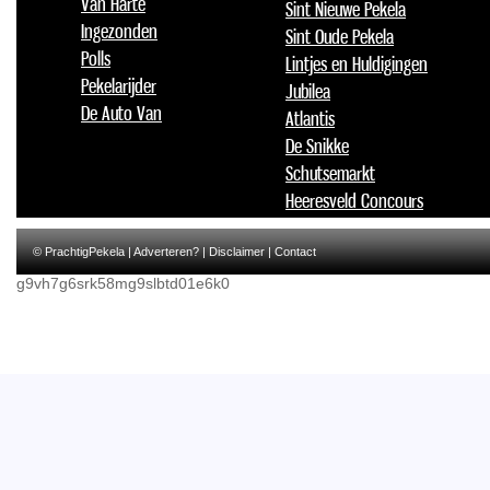
Van Harte
Sint Nieuwe Pekela
Ingezonden
Sint Oude Pekela
Polls
Lintjes en Huldigingen
Pekelarijder
Jubilea
De Auto Van
Atlantis
De Snikke
Schutsemarkt
Heeresveld Concours
© PrachtigPekela |
Adverteren?
|
Disclaimer
|
Contact
g9vh7g6srk58mg9slbtd01e6k0