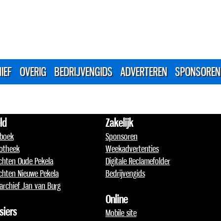
IEF
OVERIG
BEDRIJVENGIDS
ADVERTEREN
SPONSOREN
ld
Zakelijk
boek
Sponsoren
otheek
Weekadvertenties
chten Oude Pekela
Digitale Reclamefolder
chten Nieuwe Pekela
Bedrijvengids
archief Jan van Burg
Online
siers
Mobile site