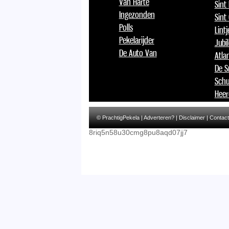
Van Harte
Sint
Ingezonden
Sint
Polls
Lint
Pekelarijder
Jubi
De Auto Van
Atlan
De S
Schu
Heer
© PrachtigPekela |
Adverteren?
|
Disclaimer
|
Contact
8riq5n58u30cmg8pu8aqd07jj7