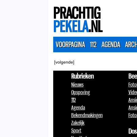
PRACHTIG
PEKELA
.NL
VOORPAGINA
112
AGENDA
ARCH
[volgende]
Rubrieken
Bee
Nieuws
Foto
Opsporing
Vide
112
Ansi
Agenda
Ansi
Bekendmakingen
Foto
Zakelijk
Sport
Dos