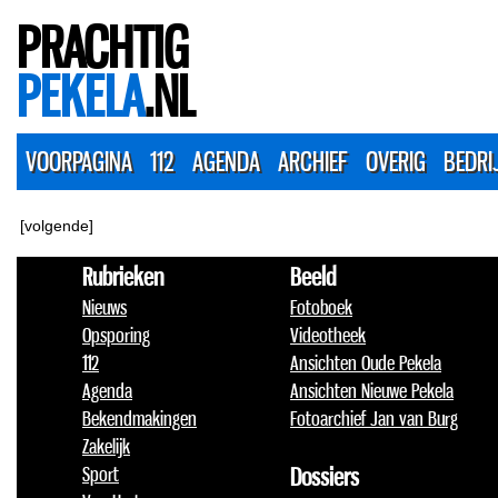
PRACHTIG
PEKELA
.NL
VOORPAGINA
112
AGENDA
ARCHIEF
OVERIG
BEDRI
[volgende]
Rubrieken
Beeld
Nieuws
Fotoboek
Opsporing
Videotheek
112
Ansichten Oude Pekela
Agenda
Ansichten Nieuwe Pekela
Bekendmakingen
Fotoarchief Jan van Burg
Zakelijk
Sport
Dossiers