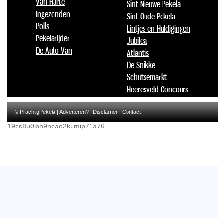
Van Harte
Sint Nieuwe Pekela
Ingezonden
Sint Oude Pekela
Polls
Lintjes en Huldigingen
Pekelarijder
Jubilea
De Auto Van
Atlantis
De Snikke
Schutsemarkt
Heeresveld Concours
© PrachtigPekela |
Adverteren?
|
Disclaimer
|
Contact
19es8u0lbh9noae2kumip71a76