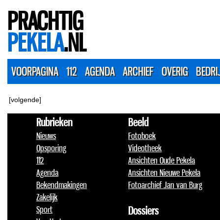
PRACHTIG
PEKELA
.NL
VOORPAGINA
112
AGENDA
ARCHIEF
OVERIG
BEDRI
[volgende]
Rubrieken
Beeld
Nieuws
Fotoboek
Opsporing
Videotheek
112
Ansichten Oude Pekela
Agenda
Ansichten Nieuwe Pekela
Bekendmakingen
Fotoarchief Jan van Burg
Zakelijk
Sport
Dossiers