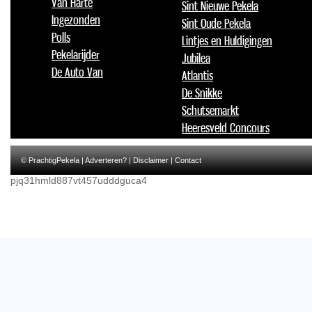
Van Harte
Sint Nieuwe Pekela
Ingezonden
Sint Oude Pekela
Polls
Lintjes en Huldigingen
Pekelarijder
Jubilea
De Auto Van
Atlantis
De Snikke
Schutsemarkt
Heeresveld Concours
© PrachtigPekela |
Adverteren?
|
Disclaimer
|
Contact
pjq31hmld887vt457udddguca4