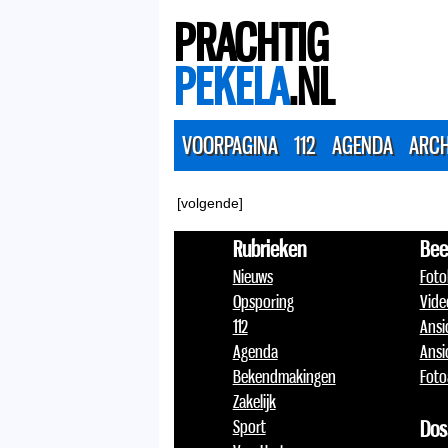
PRACHTIG
PEKELA
.NL
VOORPAGINA
112
AGENDA
ARCH
[volgende]
Rubrieken
Bee
Nieuws
Foto
Opsporing
Vide
112
Ansi
Agenda
Ansi
Bekendmakingen
Foto
Zakelijk
Sport
Dos