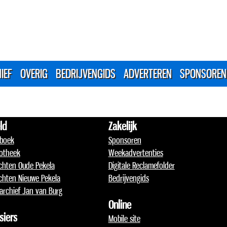
IEF
OVERIG
BEDRIJVENGIDS
ADVERTEREN
SPONSOREN
ld
Zakelijk
boek
Sponsoren
otheek
Weekadvertenties
chten Oude Pekela
Digitale Reclamefolder
chten Nieuwe Pekela
Bedrijvengids
archief Jan van Burg
Online
siers
Mobile site