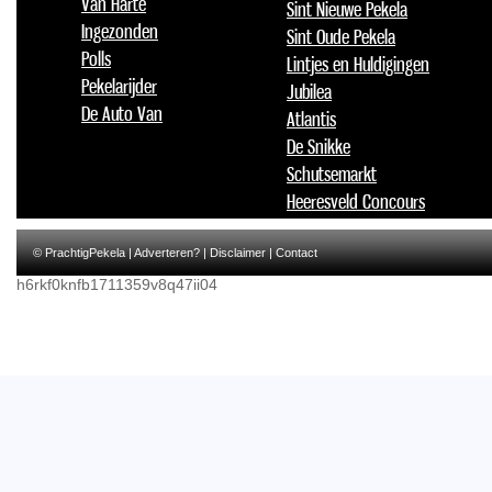
Van Harte
Sint Nieuwe Pekela
Ingezonden
Sint Oude Pekela
Polls
Lintjes en Huldigingen
Pekelarijder
Jubilea
De Auto Van
Atlantis
De Snikke
Schutsemarkt
Heeresveld Concours
© PrachtigPekela |
Adverteren?
|
Disclaimer
|
Contact
h6rkf0knfb1711359v8q47ii04