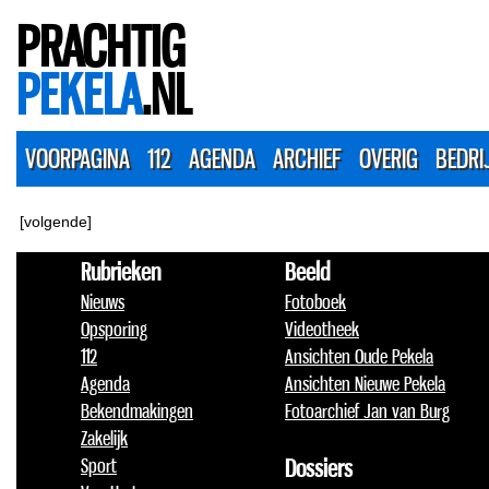
PRACHTIG
PEKELA
.NL
VOORPAGINA
112
AGENDA
ARCHIEF
OVERIG
BEDRI
[volgende]
Rubrieken
Beeld
Nieuws
Fotoboek
Opsporing
Videotheek
112
Ansichten Oude Pekela
Agenda
Ansichten Nieuwe Pekela
Bekendmakingen
Fotoarchief Jan van Burg
Zakelijk
Sport
Dossiers