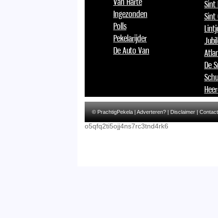
Van Harte
Sint
Ingezonden
Sint
Polls
Lint
Pekelarijder
Jubi
De Auto Van
Atlan
De S
Schu
Heer
© PrachtigPekela |
Adverteren?
|
Disclaimer
|
Contact
o5qfq2ti5ojj4ns7rc3tnd4rk6