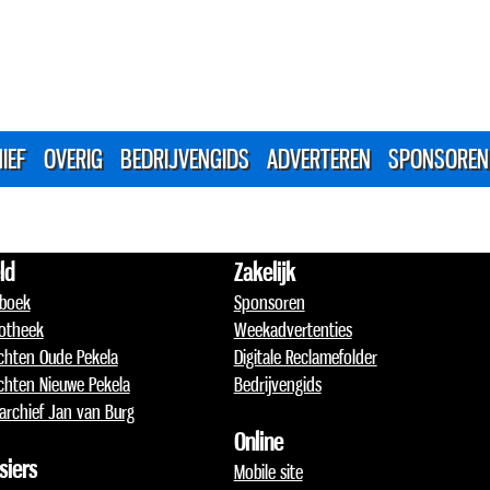
IEF
OVERIG
BEDRIJVENGIDS
ADVERTEREN
SPONSOREN
ld
Zakelijk
boek
Sponsoren
otheek
Weekadvertenties
chten Oude Pekela
Digitale Reclamefolder
chten Nieuwe Pekela
Bedrijvengids
archief Jan van Burg
Online
siers
Mobile site