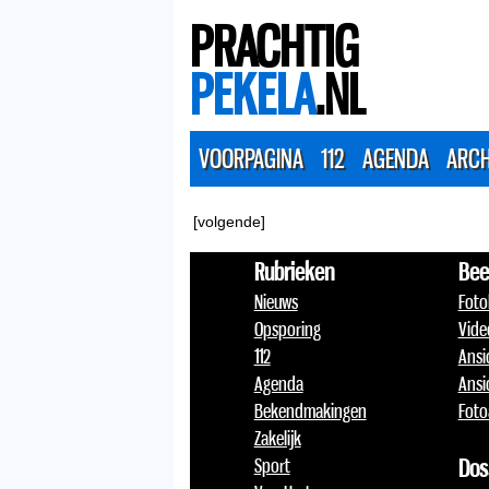
PRACHTIG
PEKELA
.NL
VOORPAGINA
112
AGENDA
ARCH
[volgende]
Rubrieken
Bee
Nieuws
Foto
Opsporing
Vide
112
Ansi
Agenda
Ansi
Bekendmakingen
Foto
Zakelijk
Sport
Dos