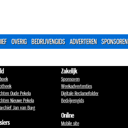
IEF
OVERIG
BEDRIJVENGIDS
ADVERTEREN
SPONSOREN
ld
Zakelijk
boek
Sponsoren
otheek
Weekadvertenties
chten Oude Pekela
Digitale Reclamefolder
chten Nieuwe Pekela
Bedrijvengids
archief Jan van Burg
Online
siers
Mobile site