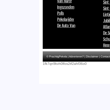
Van Harte
Sint
Ingezonden
Sint
Polls
Lint
Pekelarijder
Jubi
De Auto Van
Atlan
De S
Schu
Heer
© PrachtigPekela |
Adverteren?
|
Disclaimer
|
Contact
1fk7qn9kvh0lfos2tf2ahf36o0