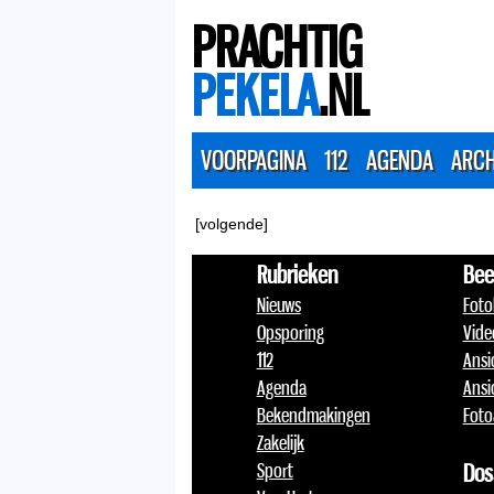
PRACHTIG
PEKELA
.NL
VOORPAGINA
112
AGENDA
ARCH
[volgende]
Rubrieken
Bee
Nieuws
Foto
Opsporing
Vide
112
Ansi
Agenda
Ansi
Bekendmakingen
Foto
Zakelijk
Sport
Dos