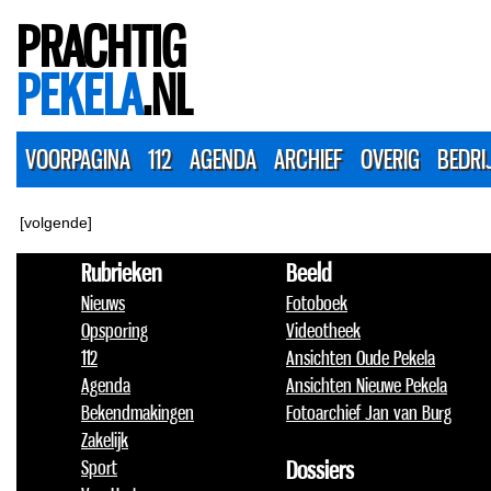
PRACHTIG
PEKELA
.NL
VOORPAGINA
112
AGENDA
ARCHIEF
OVERIG
BEDRI
[volgende]
Rubrieken
Beeld
Nieuws
Fotoboek
Opsporing
Videotheek
112
Ansichten Oude Pekela
Agenda
Ansichten Nieuwe Pekela
Bekendmakingen
Fotoarchief Jan van Burg
Zakelijk
Sport
Dossiers