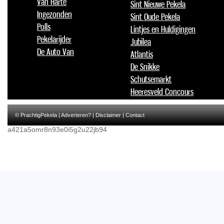
Van Harte
Sint Nieuwe Pekela
Ingezonden
Sint Oude Pekela
Polls
Lintjes en Huldigingen
Pekelarijder
Jubilea
De Auto Van
Atlantis
De Snikke
Schutsemarkt
Heeresveld Concours
© PrachtigPekela |
Adverteren?
|
Disclaimer
|
Contact
a421a5omr8n93e0i5g2u22jb94