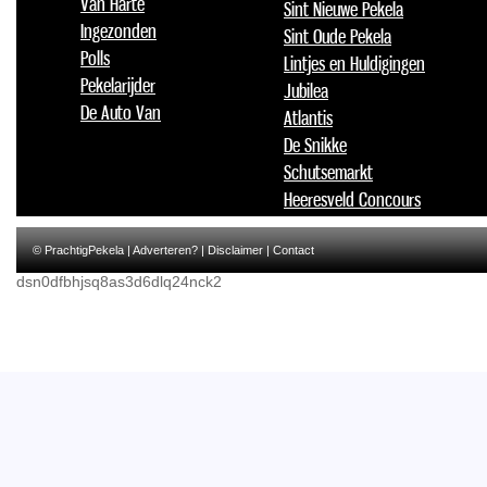
Van Harte
Sint Nieuwe Pekela
Ingezonden
Sint Oude Pekela
Polls
Lintjes en Huldigingen
Pekelarijder
Jubilea
De Auto Van
Atlantis
De Snikke
Schutsemarkt
Heeresveld Concours
© PrachtigPekela |
Adverteren?
|
Disclaimer
|
Contact
dsn0dfbhjsq8as3d6dlq24nck2