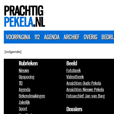
PRACHTIG
PEKELA
.NL
VOORPAGINA
112
AGENDA
ARCHIEF
OVERIG
BEDRI
[volgende]
Rubrieken
Beeld
Nieuws
Fotoboek
Opsporing
Videotheek
112
Ansichten Oude Pekela
Agenda
Ansichten Nieuwe Pekela
Bekendmakingen
Fotoarchief Jan van Burg
Zakelijk
Sport
Dossiers