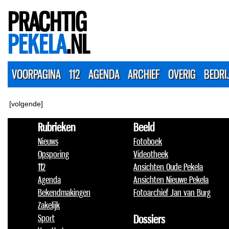
PRACHTIG
PEKELA
.NL
VOORPAGINA
112
AGENDA
ARCHIEF
OVERIG
BEDRI
[volgende]
Rubrieken
Beeld
Nieuws
Fotoboek
Opsporing
Videotheek
112
Ansichten Oude Pekela
Agenda
Ansichten Nieuwe Pekela
Bekendmakingen
Fotoarchief Jan van Burg
Zakelijk
Sport
Dossiers