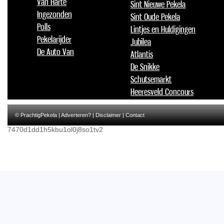
Van Harte
Sint Nieuwe Pekela
Ingezonden
Sint Oude Pekela
Polls
Lintjes en Huldigingen
Pekelarijder
Jubilea
De Auto Van
Atlantis
De Snikke
Schutsemarkt
Heeresveld Concours
© PrachtigPekela |
Adverteren?
|
Disclaimer
|
Contact
7470d1dd1h5kbu1ol0j8so1tv2