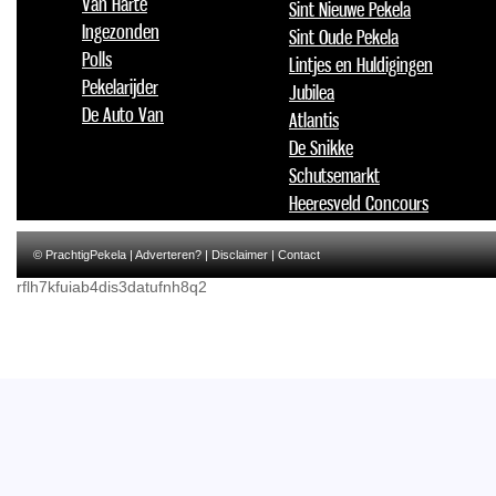
Van Harte
Sint Nieuwe Pekela
Ingezonden
Sint Oude Pekela
Polls
Lintjes en Huldigingen
Pekelarijder
Jubilea
De Auto Van
Atlantis
De Snikke
Schutsemarkt
Heeresveld Concours
© PrachtigPekela |
Adverteren?
|
Disclaimer
|
Contact
rflh7kfuiab4dis3datufnh8q2