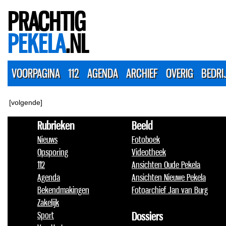
PRACHTIG
PEKELA
.NL
VOORPAGINA
112
AGENDA
ARCHIEF
OVERIG
BEDRI
[volgende]
Rubrieken
Beeld
Nieuws
Fotoboek
Opsporing
Videotheek
112
Ansichten Oude Pekela
Agenda
Ansichten Nieuwe Pekela
Bekendmakingen
Fotoarchief Jan van Burg
Zakelijk
Sport
Dossiers