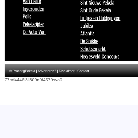
Van Harte
Sint Nieuwe Pekela
Ingezonden
Sint Oude Pekela
Polls
Lintjes en Huldigingen
Pekelarijder
Jubilea
De Auto Van
Atlantis
De Snikke
Schutsemarkt
Heeresveld Concours
© PrachtigPekela |
Adverteren?
|
Disclaimer
|
Contact
77mf4446i3li809n9f4579svo0