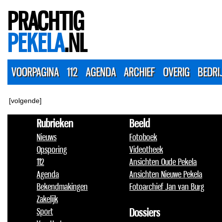
PRACHTIG
PEKELA
.NL
VOORPAGINA
112
AGENDA
ARCHIEF
OVERIG
BEDRI
[volgende]
Rubrieken
Beeld
Nieuws
Fotoboek
Opsporing
Videotheek
112
Ansichten Oude Pekela
Agenda
Ansichten Nieuwe Pekela
Bekendmakingen
Fotoarchief Jan van Burg
Zakelijk
Sport
Dossiers