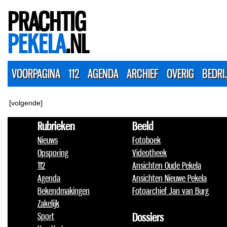
PRACHTIG
PEKELA
.NL
VOORPAGINA
112
AGENDA
ARCHIEF
OVERIG
BEDRI
[volgende]
Rubrieken
Beeld
Nieuws
Fotoboek
Opsporing
Videotheek
112
Ansichten Oude Pekela
Agenda
Ansichten Nieuwe Pekela
Bekendmakingen
Fotoarchief Jan van Burg
Zakelijk
Sport
Dossiers