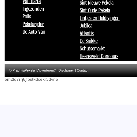
Van Harte
Sint Nieuwe Pekela
Ingezonden
Sint Oude Pekela
Polls
Lintjes en Huldigingen
Pekelarijder
Jubilea
De Auto Van
Atlantis
De Snikke
Schutsemarkt
Heeresveld Concours
© PrachtigPekela |
Adverteren?
|
Disclaimer
|
Contact
6m2lq7rrj6jfbstkdcekr3dvn5