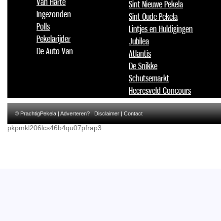
Van Harte
Sint Nieuwe Pekela
Ingezonden
Sint Oude Pekela
Polls
Lintjes en Huldigingen
Pekelarijder
Jubilea
De Auto Van
Atlantis
De Snikke
Schutsemarkt
Heeresveld Concours
© PrachtigPekela |
Adverteren?
|
Disclaimer
|
Contact
pkpmkl206lcs46b4qu07pfrap3