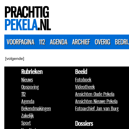
PRACHTIG
PEKELA
.NL
VOORPAGINA
112
AGENDA
ARCHIEF
OVERIG
BEDRI
[volgende]
Rubrieken
Beeld
Nieuws
Fotoboek
Opsporing
Videotheek
112
Ansichten Oude Pekela
Agenda
Ansichten Nieuwe Pekela
Bekendmakingen
Fotoarchief Jan van Burg
Zakelijk
Sport
Dossiers