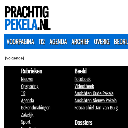
PRACHTIG
PEKELA
.NL
VOORPAGINA
112
AGENDA
ARCHIEF
OVERIG
BEDRI
[volgende]
Rubrieken
Beeld
Nieuws
Fotoboek
Opsporing
Videotheek
112
Ansichten Oude Pekela
Agenda
Ansichten Nieuwe Pekela
Bekendmakingen
Fotoarchief Jan van Burg
Zakelijk
Sport
Dossiers