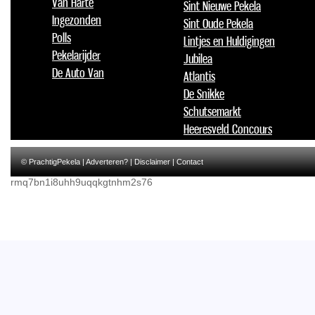
Van Harte
Sint Nieuwe Pekela
Ingezonden
Sint Oude Pekela
Polls
Lintjes en Huldigingen
Pekelarijder
Jubilea
De Auto Van
Atlantis
De Snikke
Schutsemarkt
Heeresveld Concours
© PrachtigPekela |
Adverteren?
|
Disclaimer
|
Contact
rmq7bn1i8uhh9uqqkgtnhm2s76