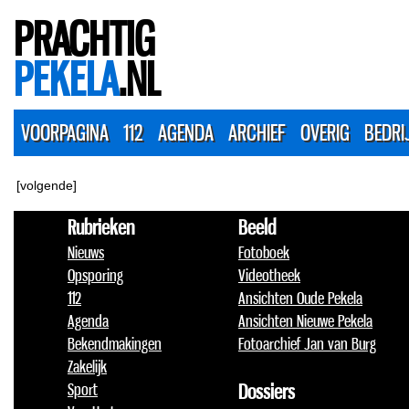
PRACHTIG
PEKELA
.NL
VOORPAGINA
112
AGENDA
ARCHIEF
OVERIG
BEDRI
[volgende]
Rubrieken
Beeld
Nieuws
Fotoboek
Opsporing
Videotheek
112
Ansichten Oude Pekela
Agenda
Ansichten Nieuwe Pekela
Bekendmakingen
Fotoarchief Jan van Burg
Zakelijk
Sport
Dossiers