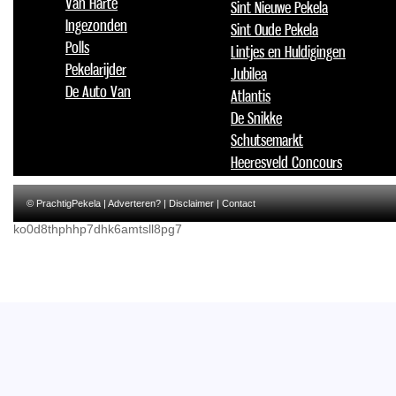
Van Harte
Sint Nieuwe Pekela
Ingezonden
Sint Oude Pekela
Polls
Lintjes en Huldigingen
Pekelarijder
Jubilea
De Auto Van
Atlantis
De Snikke
Schutsemarkt
Heeresveld Concours
© PrachtigPekela |
Adverteren?
|
Disclaimer
|
Contact
ko0d8thphhp7dhk6amtsll8pg7