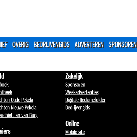
IEF
OVERIG
BEDRIJVENGIDS
ADVERTEREN
SPONSOREN
ld
Zakelijk
boek
Sponsoren
otheek
Weekadvertenties
chten Oude Pekela
Digitale Reclamefolder
chten Nieuwe Pekela
Bedrijvengids
archief Jan van Burg
Online
siers
Mobile site