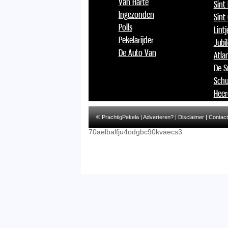
Van Harte
Sint
Ingezonden
Sint
Polls
Lint
Pekelarijder
Jubi
De Auto Van
Atlan
De S
Schu
Heer
© PrachtigPekela |
Adverteren?
|
Disclaimer
|
Contact
70aelbalfju4odgbc90kvaecs3