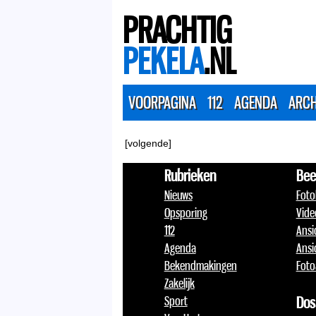
PRACHTIG
PEKELA
.NL
VOORPAGINA
112
AGENDA
ARCH
[volgende]
Rubrieken
Bee
Nieuws
Foto
Opsporing
Vide
112
Ansi
Agenda
Ansi
Bekendmakingen
Foto
Zakelijk
Sport
Dos