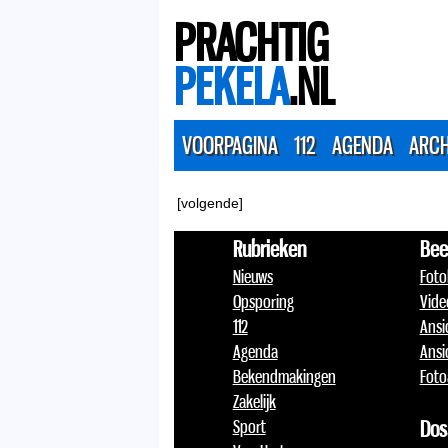
PRACHTIG
PEKELA
.NL
VOORPAGINA
112
AGENDA
ARCH
[volgende]
Rubrieken
Bee
Nieuws
Foto
Opsporing
Vide
112
Ansi
Agenda
Ansi
Bekendmakingen
Foto
Zakelijk
Sport
Dos