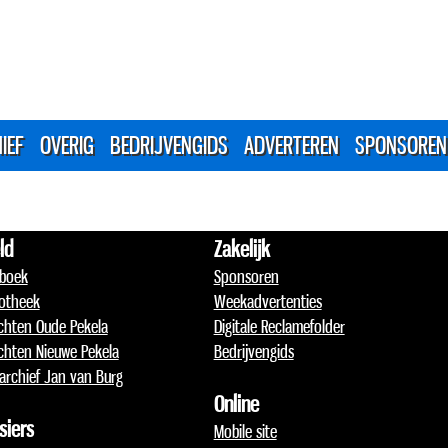
IEF
OVERIG
BEDRIJVENGIDS
ADVERTEREN
SPONSOREN
ld
Zakelijk
boek
Sponsoren
otheek
Weekadvertenties
chten Oude Pekela
Digitale Reclamefolder
chten Nieuwe Pekela
Bedrijvengids
archief Jan van Burg
Online
siers
Mobile site