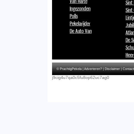
Van Harte
Sint
Ingezonden
Sint
Polls
Lint
Pekelarijder
Jubi
De Auto Van
Atlan
De S
Schu
Heer
© PrachtigPekela |
Adverteren?
|
Disclaimer
|
Contact
j9cig4u7qa0c5fu8op62uc7ag0