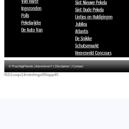
Van Harte
Sint Nieuwe Pekela
Ingezonden
Sint Oude Pekela
Polls
Lintjes en Huldigingen
Pekelarijder
Jubilea
De Auto Van
Atlantis
De Snikke
Schutsemarkt
Heeresveld Concours
© PrachtigPekela |
Adverteren?
|
Disclaimer
|
Contact
f551coqv14rntnfmgs95lspp45