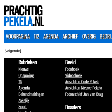
PRACHTIG
PEKELA
.NL
VOORPAGINA
112
AGENDA
ARCHIEF
OVERIG
BEDRI
[volgende]
Rubrieken
Beeld
Nieuws
Fotoboek
Opsporing
Videotheek
112
Ansichten Oude Pekela
Agenda
Ansichten Nieuwe Pekela
Bekendmakingen
Fotoarchief Jan van Burg
Zakelijk
Sport
Dossiers