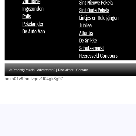
Van Harte
Sint Nieuwe Pekela
Ingezonden
Sint Oude Pekela
Polls
Lintjes en Huldigingen
Pekelarijder
Jubilea
De Auto Van
Atlantis
De Snikke
Schutsemarkt
Heeresveld Concours
© PrachtigPekela |
Adverteren?
|
Disclaimer
|
Contact
bokh01v9fnmlvqqv1l04gk8g97