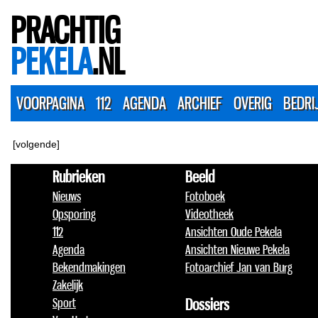
PRACHTIG
PEKELA
.NL
VOORPAGINA
112
AGENDA
ARCHIEF
OVERIG
BEDRI
[volgende]
Rubrieken
Beeld
Nieuws
Fotoboek
Opsporing
Videotheek
112
Ansichten Oude Pekela
Agenda
Ansichten Nieuwe Pekela
Bekendmakingen
Fotoarchief Jan van Burg
Zakelijk
Sport
Dossiers