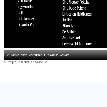
Van Harte
Sint Nieuwe Pekela
Ingezonden
Sint Oude Pekela
Polls
Lintjes en Huldigingen
Pekelarijder
Jubilea
De Auto Van
Atlantis
De Snikke
Schutsemarkt
Heeresveld Concours
© PrachtigPekela |
Adverteren?
|
Disclaimer
|
Contact
q3rmljkn2dm7ud1atls3uol0l3