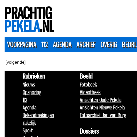
PRACHTIG
PEKELA
.NL
VOORPAGINA
112
AGENDA
ARCHIEF
OVERIG
BEDRI
[volgende]
Rubrieken
Beeld
Nieuws
Fotoboek
Opsporing
Videotheek
112
Ansichten Oude Pekela
Agenda
Ansichten Nieuwe Pekela
Bekendmakingen
Fotoarchief Jan van Burg
Zakelijk
Sport
Dossiers