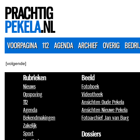
PRACHTIG
PEKELA
.NL
VOORPAGINA
112
AGENDA
ARCHIEF
OVERIG
BEDRI
[volgende]
Rubrieken
Beeld
Nieuws
Fotoboek
Opsporing
Videotheek
112
Ansichten Oude Pekela
Agenda
Ansichten Nieuwe Pekela
Bekendmakingen
Fotoarchief Jan van Burg
Zakelijk
Sport
Dossiers