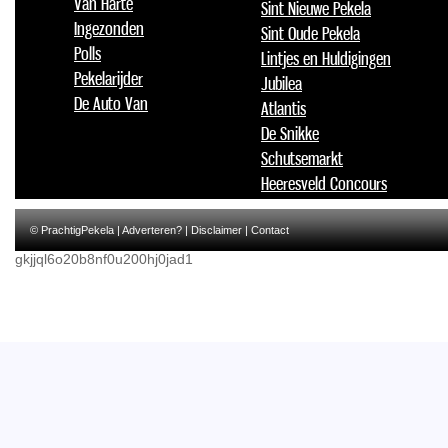
Van Harte
Sint Nieuwe Pekela
Ingezonden
Sint Oude Pekela
Polls
Lintjes en Huldigingen
Pekelarijder
Jubilea
De Auto Van
Atlantis
De Snikke
Schutsemarkt
Heeresveld Concours
© PrachtigPekela |
Adverteren?
|
Disclaimer
|
Contact
gkjjql6o20b8nf0u200hj0jad1