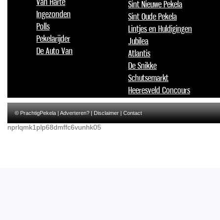
Van Harte
Sint Nieuwe Pekela
Ingezonden
Sint Oude Pekela
Polls
Lintjes en Huldigingen
Pekelarijder
Jubilea
De Auto Van
Atlantis
De Snikke
Schutsemarkt
Heeresveld Concours
© PrachtigPekela |
Adverteren?
|
Disclaimer
|
Contact
nprlqmk1plp68dmffc6vunhk05