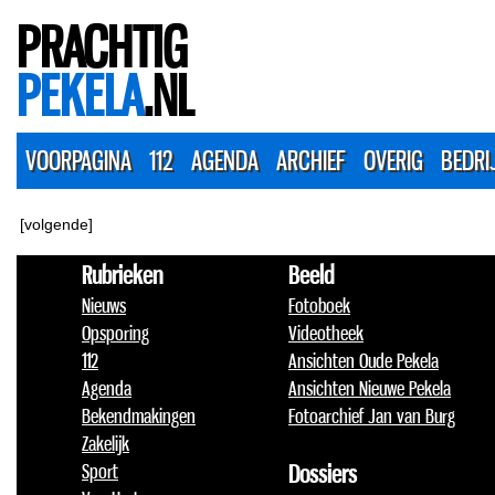
PRACHTIG
PEKELA
.NL
VOORPAGINA
112
AGENDA
ARCHIEF
OVERIG
BEDRI
[volgende]
Rubrieken
Beeld
Nieuws
Fotoboek
Opsporing
Videotheek
112
Ansichten Oude Pekela
Agenda
Ansichten Nieuwe Pekela
Bekendmakingen
Fotoarchief Jan van Burg
Zakelijk
Sport
Dossiers