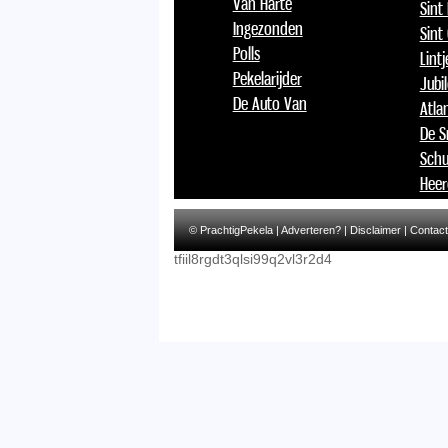
Van Harte
Sint
Ingezonden
Sint
Polls
Lint
Pekelarijder
Jubi
De Auto Van
Atlan
De S
Schu
Heer
© PrachtigPekela |
Adverteren?
|
Disclaimer
|
Contact
tfiil8rgdt3qlsi99q2vl3r2d4