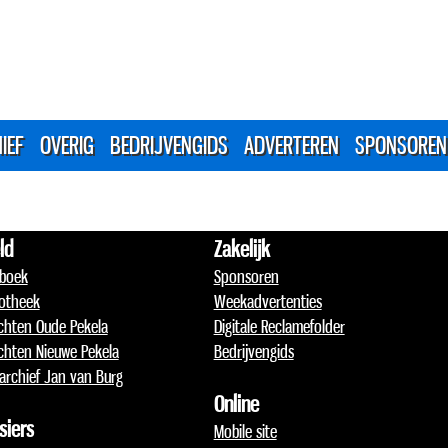
IEF
OVERIG
BEDRIJVENGIDS
ADVERTEREN
SPONSOREN
ld
Zakelijk
boek
Sponsoren
otheek
Weekadvertenties
chten Oude Pekela
Digitale Reclamefolder
chten Nieuwe Pekela
Bedrijvengids
archief Jan van Burg
Online
siers
Mobile site