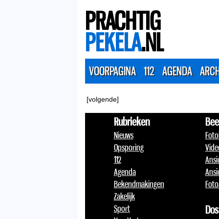
PRACHTIG
PEKELA
.NL
VOORPAGINA
112
AGENDA
ARCH
[volgende]
Rubrieken
Bee
Nieuws
Foto
Opsporing
Vide
112
Ansi
Agenda
Ansi
Bekendmakingen
Foto
Zakelijk
Sport
Dos