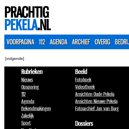
PRACHTIG
PEKELA
.NL
VOORPAGINA
112
AGENDA
ARCHIEF
OVERIG
BEDRI
[volgende]
Rubrieken
Beeld
Nieuws
Fotoboek
Opsporing
Videotheek
112
Ansichten Oude Pekela
Agenda
Ansichten Nieuwe Pekela
Bekendmakingen
Fotoarchief Jan van Burg
Zakelijk
Sport
Dossiers