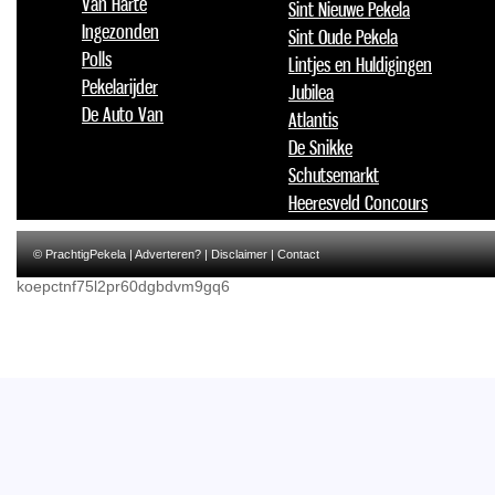
Van Harte
Sint Nieuwe Pekela
Ingezonden
Sint Oude Pekela
Polls
Lintjes en Huldigingen
Pekelarijder
Jubilea
De Auto Van
Atlantis
De Snikke
Schutsemarkt
Heeresveld Concours
© PrachtigPekela |
Adverteren?
|
Disclaimer
|
Contact
koepctnf75l2pr60dgbdvm9gq6