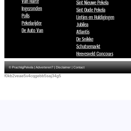
Van Harte
Sint Nieuwe Pekela
Ingezonden
Sint Oude Pekela
Polls
Lintjes en Huldigingen
Pekelarijder
Jubilea
De Auto Van
Atlantis
De Snikke
Schutsemarkt
Heeresveld Concours
© PrachtigPekela |
Adverteren?
|
Disclaimer
|
Contact
f0kb2veae5v4cqgebb5saj34g5