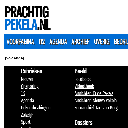
PRACHTIG
PEKELA
.NL
VOORPAGINA
112
AGENDA
ARCHIEF
OVERIG
BEDRI
[volgende]
Rubrieken
Beeld
Nieuws
Fotoboek
Opsporing
Videotheek
112
Ansichten Oude Pekela
Agenda
Ansichten Nieuwe Pekela
Bekendmakingen
Fotoarchief Jan van Burg
Zakelijk
Sport
Dossiers