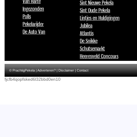
Van Harte
Sint Nieuwe Pekela
Ingezonden
Sint Oude Pekela
Polls
Lintjes en Huldigingen
Pekelarijder
Jubilea
De Auto Van
Atlantis
De Snikke
Schutsemarkt
Heeresveld Concours
© PrachtigPekela |
Adverteren?
|
Disclaimer
|
Contact
fjcfb4qopfsked6l32bbd0en10