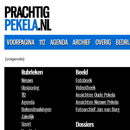
PRACHTIG
PEKELA
.NL
VOORPAGINA
112
AGENDA
ARCHIEF
OVERIG
BEDRI
[volgende]
Rubrieken
Beeld
Nieuws
Fotoboek
Opsporing
Videotheek
112
Ansichten Oude Pekela
Agenda
Ansichten Nieuwe Pekela
Bekendmakingen
Fotoarchief Jan van Burg
Zakelijk
Sport
Dossiers