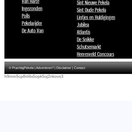
Van Harte
Sint Nieuwe Pekela
Ingezonden
Sint Oude Pekela
Polls
Lintjes en Huldigingen
Pekelarijder
Jubilea
De Auto Van
Atlantis
De Snikke
Schutsemarkt
Heeresveld Concours
© PrachtigPekela |
Adverteren?
|
Disclaimer
|
Contact
h9mm5cp8nl4s5opk5oj2nkovs3