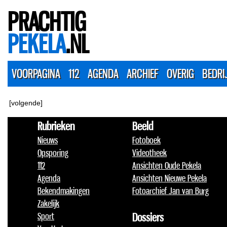
PRACHTIG
PEKELA
.NL
VOORPAGINA
112
AGENDA
ARCHIEF
OVERIG
BEDRI
[volgende]
Rubrieken
Beeld
Nieuws
Fotoboek
Opsporing
Videotheek
112
Ansichten Oude Pekela
Agenda
Ansichten Nieuwe Pekela
Bekendmakingen
Fotoarchief Jan van Burg
Zakelijk
Sport
Dossiers