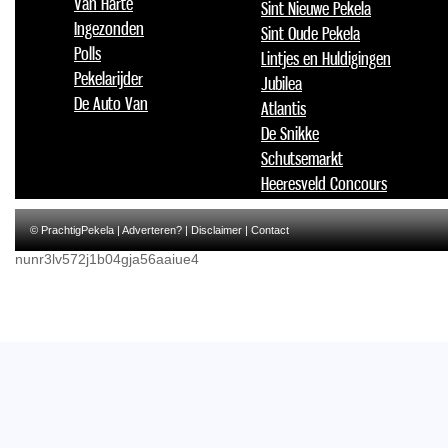
Van Harte
Sint Nieuwe Pekela
Ingezonden
Sint Oude Pekela
Polls
Lintjes en Huldigingen
Pekelarijder
Jubilea
De Auto Van
Atlantis
De Snikke
Schutsemarkt
Heeresveld Concours
© PrachtigPekela |
Adverteren?
|
Disclaimer
|
Contact
nunr3lv572j1b04gja56aaiue4