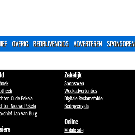
IEF
OVERIG
BEDRIJVENGIDS
ADVERTEREN
SPONSOREN
ld
Zakelijk
boek
Sponsoren
otheek
Weekadvertenties
chten Oude Pekela
Digitale Reclamefolder
chten Nieuwe Pekela
Bedrijvengids
archief Jan van Burg
Online
siers
Mobile site