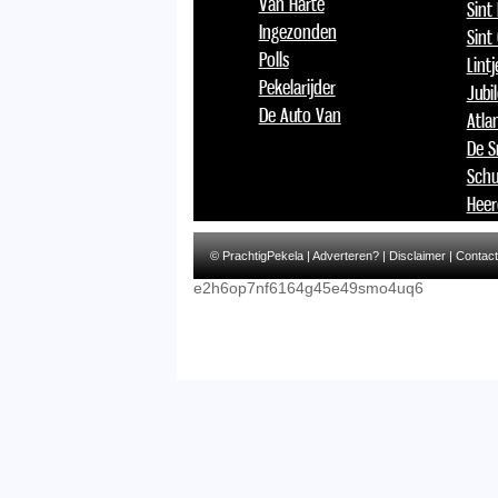
Van Harte
Sint
Ingezonden
Sint
Polls
Lint
Pekelarijder
Jubi
De Auto Van
Atlan
De S
Schu
Heer
© PrachtigPekela |
Adverteren?
|
Disclaimer
|
Contact
e2h6op7nf6164g45e49smo4uq6