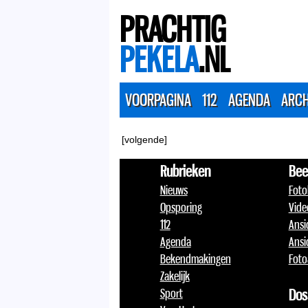
PRACHTIG
PEKELA
.NL
VOORPAGINA
112
AGENDA
ARCH
[volgende]
Rubrieken
Bee
Nieuws
Foto
Opsporing
Vide
112
Ansi
Agenda
Ansi
Bekendmakingen
Foto
Zakelijk
Sport
Dos