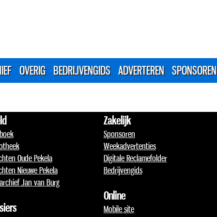
IEF
OVERIG
BEDRIJVENGIDS
ADVERTEREN
SPONSOREN
ld
Zakelijk
boek
Sponsoren
otheek
Weekadvertenties
chten Oude Pekela
Digitale Reclamefolder
chten Nieuwe Pekela
Bedrijvengids
archief Jan van Burg
Online
siers
Mobile site