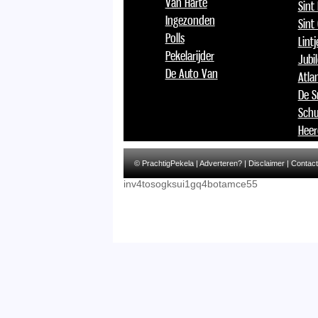
Van Harte
Sint
Ingezonden
Sint
Polls
Lint
Pekelarijder
Jubi
De Auto Van
Atlan
De S
Schu
Heer
© PrachtigPekela |
Adverteren?
|
Disclaimer
|
Contact
inv4tosogksui1gq4botamce55