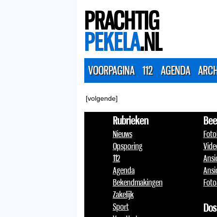
PRACHTIG
PEKELA
.NL
VOORPAGINA
112
AGENDA
ARCH
[volgende]
Rubrieken
Bee
Nieuws
Foto
Opsporing
Vide
112
Ansi
Agenda
Ansi
Bekendmakingen
Foto
Zakelijk
Sport
Dos