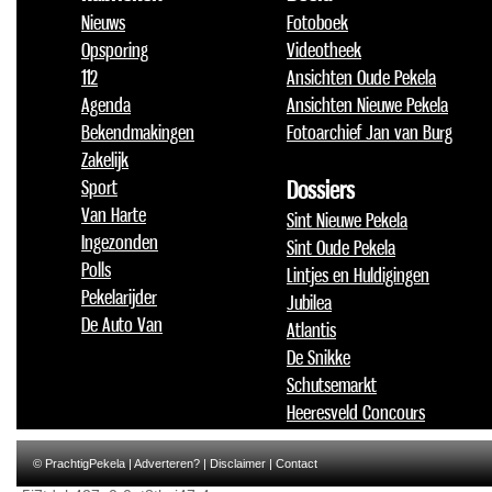
Nieuws
Fotoboek
Opsporing
Videotheek
112
Ansichten Oude Pekela
Agenda
Ansichten Nieuwe Pekela
Bekendmakingen
Fotoarchief Jan van Burg
Zakelijk
Sport
Dossiers
Van Harte
Sint Nieuwe Pekela
Ingezonden
Sint Oude Pekela
Polls
Lintjes en Huldigingen
Pekelarijder
Jubilea
De Auto Van
Atlantis
De Snikke
Schutsemarkt
Heeresveld Concours
© PrachtigPekela |
Adverteren?
|
Disclaimer
|
Contact