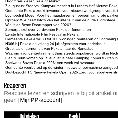
Droomreis kiezen: Azië of Afrika?
7 augustus: Sfeervol Kampvuurconcert in Luthers Hof Nieuwe Peke
Gemeente Pekela zoekt inwoners voor nieuwe werkgroep diversiteit 
Loonbedrijf Moed: Voor het maaidorsen en persen van grote pakken
Oproep: Wie heeft foto's van het interieur van de oude Clockstede
Wie is de Beste Doortrapper van 2026?
Zomerpuzzel over verdwenen Pekelder fenomenen
Eerste Internationale Film Festival in Pekela
Gemeente Pekela wil 80 tot 100 woningen realiseren op voormalig 
N366 bij Pekela op vrijdag 24 juli afgesloten voor onderhoud
Groei als ondernemer: van Pekela naar de Randstad
Waarom avondentertainment thuis steeds populairder wordt in Ned
Fien & Teun komen op 15 augustus naar Camping ZomersBuiten i
Spelweek Boven Pekela 2026: een week vol avontuur!
Gemeente voorbereid op de winter: nieuwe strooimachine aangesc
Drukbezocht TC Nieuwe Pekela Open 2026 zorgt voor sportieve strij
Reageren
Reacties lezen en schrijven is bij dit artikel n
geen [
MijnPP-account
].
Rubrieken
Beeld