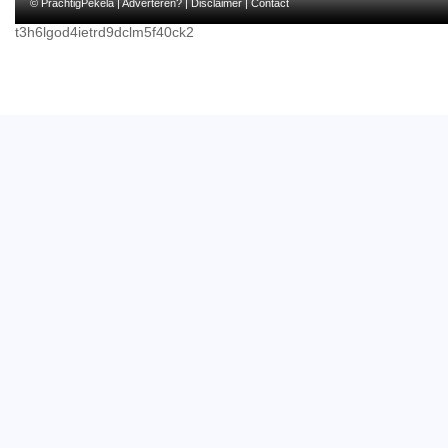
© PrachtigPekela |
Adverteren?
|
Disclaimer
|
Contact
t3h6lgod4ietrd9dclm5f40ck2