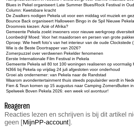
Blues in Pekel organiseert Late Summer Blues/Rock Festival in Ou
Column: Kwetsbare kracht
De Zwalkers nodigen Pekela uit voor een middag vol muziek en gez
Bounce Back organiseert Halloween Bingo in de Spil Nieuwe Pekel
Droomreis kiezen: Azië of Afrika?
Gemeente Pekela zoekt inwoners voor nieuwe werkgroep diversiteit 
Loonbedrijf Moed: Voor het maaidorsen en persen van grote pakken
Oproep: Wie heeft foto's van het interieur van de oude Clockstede
Wie is de Beste Doortrapper van 2026?
Zomerpuzzel over verdwenen Pekelder fenomenen
Eerste Internationale Film Festival in Pekela
Gemeente Pekela wil 80 tot 100 woningen realiseren op voormalig 
N366 bij Pekela op vrijdag 24 juli afgesloten voor onderhoud
Groei als ondernemer: van Pekela naar de Randstad
Waarom avondentertainment thuis steeds populairder wordt in Ned
Fien & Teun komen op 15 augustus naar Camping ZomersBuiten i
Spelweek Boven Pekela 2026: een week vol avontuur!
Reageren
Reacties lezen en schrijven is bij dit artikel n
geen [
MijnPP-account
].