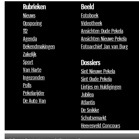
Rubrieken
Beeld
Nieuws
Fotoboek
Opsporing
Videotheek
112
Ansichten Oude Pekela
Agenda
Ansichten Nieuwe Pekela
Bekendmakingen
Fotoarchief Jan van Burg
Zakelijk
Sport
Dossiers
Van Harte
Sint Nieuwe Pekela
Ingezonden
Sint Oude Pekela
Polls
Lintjes en Huldigingen
Pekelarijder
Jubilea
De Auto Van
Atlantis
De Snikke
Schutsemarkt
Heeresveld Concours