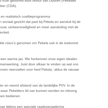
p Kuin gevormd door Arthur van Dooren (Pekelder
nker (CDA).
 en realistisch coalitieprogramma
 sociaal gezicht dat past bij Pekela en aansluit bij de
uw, verkeersveiligheid en meer aansluiting met de
riteit.
iële risico’s genomen om Pekela ook in de toekomst
ls een warme jas. We herkennen onze eigen idealen
amenwerking. Juist door elkaar te vinden op wat ons
nen neerzetten voor heel Pekela,’ aldus de nieuwe
r en neemt afstand van de landelijke PVV. In de
, waar Pekelders lid van kunnen worden en inbreng
nen bedienen.
ege tijdens een speciale raadsvergadering