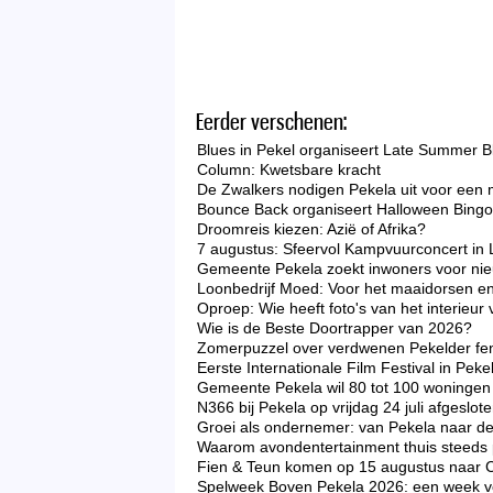
Eerder verschenen:
Blues in Pekel organiseert Late Summer B
Column: Kwetsbare kracht
De Zwalkers nodigen Pekela uit voor een 
Bounce Back organiseert Halloween Bingo 
Droomreis kiezen: Azië of Afrika?
7 augustus: Sfeervol Kampvuurconcert in 
Gemeente Pekela zoekt inwoners voor nieu
Loonbedrijf Moed: Voor het maaidorsen en
Oproep: Wie heeft foto's van het interieu
Wie is de Beste Doortrapper van 2026?
Zomerpuzzel over verdwenen Pekelder f
Eerste Internationale Film Festival in Peke
Gemeente Pekela wil 80 tot 100 woningen 
N366 bij Pekela op vrijdag 24 juli afgeslo
Groei als ondernemer: van Pekela naar d
Waarom avondentertainment thuis steeds p
Fien & Teun komen op 15 augustus naar 
Spelweek Boven Pekela 2026: een week vo