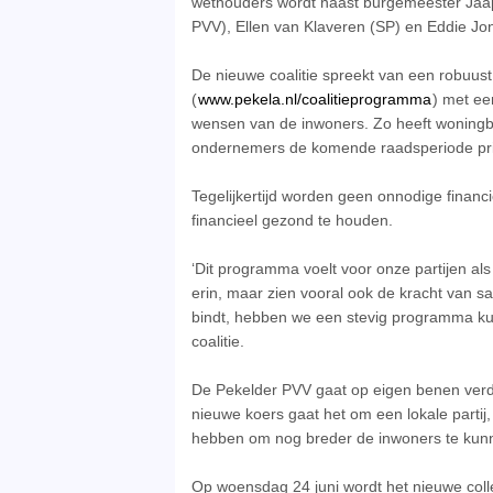
wethouders wordt naast burgemeester Jaa
PVV), Ellen van Klaveren (SP) en Eddie Jo
De nieuwe coalitie spreekt van een robuust
(
www.pekela.nl/coalitieprogramma
) met een
wensen van de inwoners. Zo heeft woningbo
ondernemers de komende raadsperiode prio
Tegelijkertijd worden geen onnodige financ
financieel gezond te houden.
‘Dit programma voelt voor onze partijen a
erin, maar zien vooral ook de kracht van s
bindt, hebben we een stevig programma kun
coalitie.
De Pekelder PVV gaat op eigen benen verde
nieuwe koers gaat het om een lokale partij
hebben om nog breder de inwoners te kun
Op woensdag 24 juni wordt het nieuwe coll