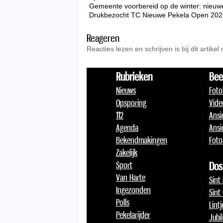
Gemeente voorbereid op de winter: nieuw
Drukbezocht TC Nieuwe Pekela Open 2026 zo
Reageren
Reacties lezen en schrijven is bij dit artikel
Rubrieken
Bee
Nieuws
Foto
Opsporing
Vide
112
Ansi
Agenda
Ansi
Bekendmakingen
Foto
Zakelijk
Sport
Dos
Van Harte
Sint
Ingezonden
Sint
Polls
Lint
Pekelarijder
Jubi