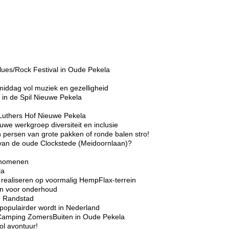
lues/Rock Festival in Oude Pekela
middag vol muziek en gezelligheid
in de Spil Nieuwe Pekela
Luthers Hof Nieuwe Pekela
we werkgroep diversiteit en inclusie
 persen van grote pakken of ronde balen stro!
r van de oude Clockstede (Meidoornlaan)?
enomenen
la
realiseren op voormalig HempFlax-terrein
ten voor onderhoud
e Randstad
opulairder wordt in Nederland
Camping ZomersBuiten in Oude Pekela
l avontuur!