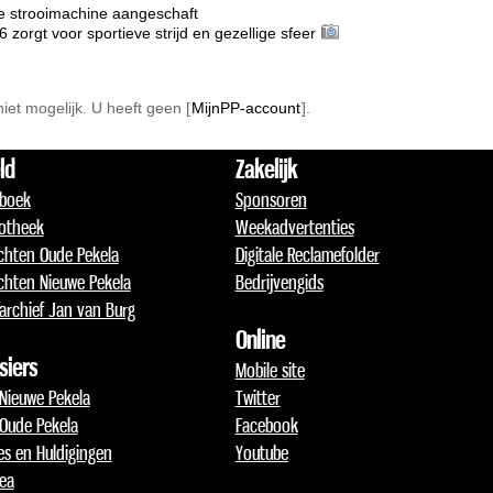
e strooimachine aangeschaft
rgt voor sportieve strijd en gezellige sfeer
 niet mogelijk. U heeft geen [
MijnPP-account
].
ld
Zakelijk
boek
Sponsoren
otheek
Weekadvertenties
chten Oude Pekela
Digitale Reclamefolder
chten Nieuwe Pekela
Bedrijvengids
archief Jan van Burg
Online
siers
Mobile site
 Nieuwe Pekela
Twitter
 Oude Pekela
Facebook
jes en Huldigingen
Youtube
lea