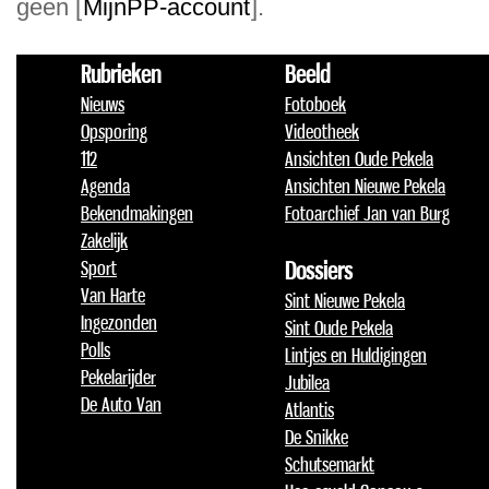
geen [
MijnPP-account
].
Rubrieken
Beeld
Nieuws
Fotoboek
Opsporing
Videotheek
112
Ansichten Oude Pekela
Agenda
Ansichten Nieuwe Pekela
Bekendmakingen
Fotoarchief Jan van Burg
Zakelijk
Sport
Dossiers
Van Harte
Sint Nieuwe Pekela
Ingezonden
Sint Oude Pekela
Polls
Lintjes en Huldigingen
Pekelarijder
Jubilea
De Auto Van
Atlantis
De Snikke
Schutsemarkt