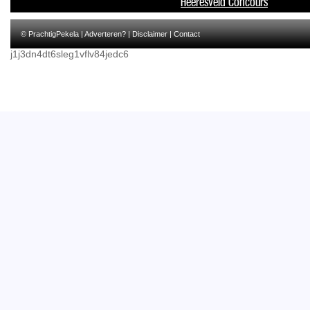
Heeresveld Concours
© PrachtigPekela |
Adverteren?
|
Disclaimer
|
Contact
j1j3dn4dt6sleg1vflv84jedc6