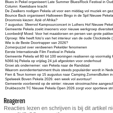
Blues in Pekel organiseert Late Summer Blues/Rock Festival in Ou
Column: Kwetsbare kracht
De Zwalkers nodigen Pekela uit voor een middag vol muziek en gez
Bounce Back organiseert Halloween Bingo in de Spil Nieuwe Pekel
Droomreis kiezen: Azië of Afrika?
7 augustus: Sfeervol Kampvuurconcert in Luthers Hof Nieuwe Peke
Gemeente Pekela zoekt inwoners voor nieuwe werkgroep diversiteit 
Loonbedrijf Moed: Voor het maaidorsen en persen van grote pakken
Oproep: Wie heeft foto's van het interieur van de oude Clockstede
Wie is de Beste Doortrapper van 2026?
Zomerpuzzel over verdwenen Pekelder fenomenen
Eerste Internationale Film Festival in Pekela
Gemeente Pekela wil 80 tot 100 woningen realiseren op voormalig 
N366 bij Pekela op vrijdag 24 juli afgesloten voor onderhoud
Groei als ondernemer: van Pekela naar de Randstad
Waarom avondentertainment thuis steeds populairder wordt in Ned
Fien & Teun komen op 15 augustus naar Camping ZomersBuiten i
Spelweek Boven Pekela 2026: een week vol avontuur!
Gemeente voorbereid op de winter: nieuwe strooimachine aangesc
Drukbezocht TC Nieuwe Pekela Open 2026 zorgt voor sportieve strij
Reageren
Reacties lezen en schrijven is bij dit artikel n