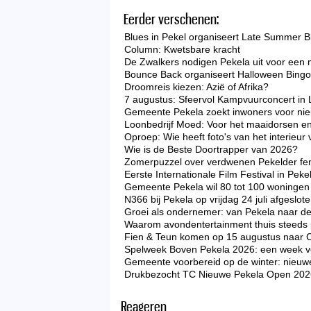
Eerder verschenen:
Blues in Pekel organiseert Late Summer B
Column: Kwetsbare kracht
De Zwalkers nodigen Pekela uit voor een 
Bounce Back organiseert Halloween Bingo 
Droomreis kiezen: Azië of Afrika?
7 augustus: Sfeervol Kampvuurconcert in 
Gemeente Pekela zoekt inwoners voor nieu
Loonbedrijf Moed: Voor het maaidorsen en
Oproep: Wie heeft foto's van het interieu
Wie is de Beste Doortrapper van 2026?
Zomerpuzzel over verdwenen Pekelder f
Eerste Internationale Film Festival in Peke
Gemeente Pekela wil 80 tot 100 woningen 
N366 bij Pekela op vrijdag 24 juli afgeslo
Groei als ondernemer: van Pekela naar d
Waarom avondentertainment thuis steeds p
Fien & Teun komen op 15 augustus naar 
Spelweek Boven Pekela 2026: een week vo
Gemeente voorbereid op de winter: nieuw
Drukbezocht TC Nieuwe Pekela Open 2026 zo
Reageren