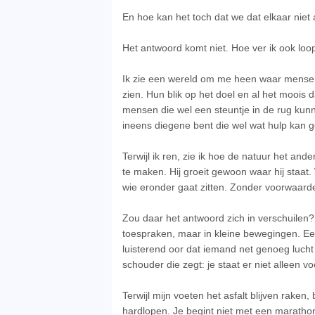
En hoe kan het toch dat we dat elkaar niet a
Het antwoord komt niet. Hoe ver ik ook loo
Ik zie een wereld om me heen waar mensen
zien. Hun blik op het doel en al het moois
mensen die wel een steuntje in de rug kunne
ineens diegene bent die wel wat hulp kan 
Terwijl ik ren, zie ik hoe de natuur het an
te maken. Hij groeit gewoon waar hij staat. 
wie eronder gaat zitten. Zonder voorwaard
Zou daar het antwoord zich in verschuilen?
toespraken, maar in kleine bewegingen. Een
luisterend oor dat iemand net genoeg luc
schouder die zegt: je staat er niet alleen vo
Terwijl mijn voeten het asfalt blijven raken,
hardlopen. Je begint niet met een maratho