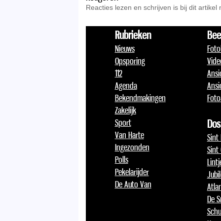
Reacties lezen en schrijven is bij dit artikel
Rubrieken
Bee
Nieuws
Foto
Opsporing
Vide
112
Ansi
Agenda
Ansi
Bekendmakingen
Foto
Zakelijk
Sport
Dos
Van Harte
Sint
Ingezonden
Sint
Polls
Lint
Pekelarijder
Jubi
De Auto Van
Atlan
De S
Schu