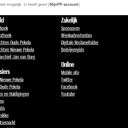
 niet mogelijk. U heeft geen [
MijnPP-account
].
ld
Zakelijk
boek
Sponsoren
otheek
Weekadvertenties
chten Oude Pekela
Digitale Reclamefolder
chten Nieuwe Pekela
Bedrijvengids
archief Jan van Burg
Online
siers
Mobile site
 Nieuwe Pekela
Twitter
 Oude Pekela
Facebook
jes en Huldigingen
Youtube
lea
tis
nikke
tsemarkt