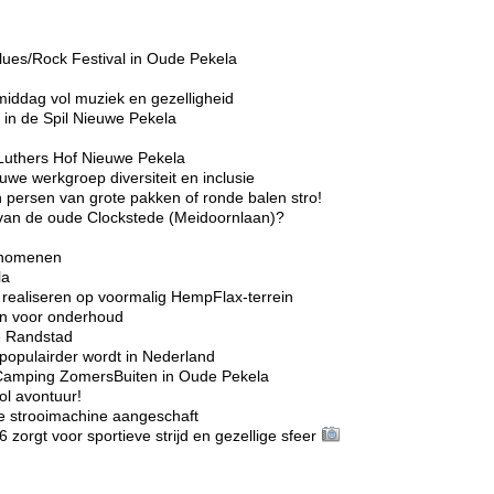
lues/Rock Festival in Oude Pekela
middag vol muziek en gezelligheid
in de Spil Nieuwe Pekela
Luthers Hof Nieuwe Pekela
we werkgroep diversiteit en inclusie
 persen van grote pakken of ronde balen stro!
r van de oude Clockstede (Meidoornlaan)?
enomenen
la
realiseren op voormalig HempFlax-terrein
ten voor onderhoud
e Randstad
opulairder wordt in Nederland
Camping ZomersBuiten in Oude Pekela
l avontuur!
e strooimachine aangeschaft
rgt voor sportieve strijd en gezellige sfeer