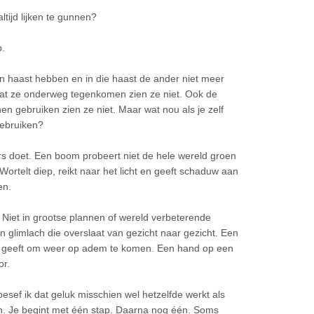
ltijd lijken te gunnen?
p.
 haast hebben en in die haast de ander niet meer
 dat ze onderweg tegenkomen zien ze niet. Ook de
n gebruiken zien ze niet. Maar wat nou als je zelf
gebruiken?
ders doet. Een boom probeert niet de hele wereld groen
Wortelt diep, reikt naar het licht en geeft schaduw aan
en.
 Niet in grootse plannen of wereld verbeterende
 glimlach die overslaat van gezicht naar gezicht. Een
ht geeft om weer op adem te komen. Een hand op een
or.
 besef ik dat geluk misschien wel hetzelfde werkt als
n. Je begint met één stap. Daarna nog één. Soms