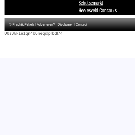
Schutsemarkt
Heeresveld Concours
© PrachtigPekela |
Adverteren?
|
Disclaimer
|
Contact
08s36k1e1qn4b6neqi0prbdl74