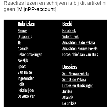
Reacties lezen en schrijven is bij dit artikel n
geen [
MijnPP-account
].
Rubrieken
Beeld
Nieuws
Fotoboek
Opsporing
Videotheek
112
Ansichten Oude Pekela
Agenda
Ansichten Nieuwe Pekela
Bekendmakingen
Fotoarchief Jan van Burg
Zakelijk
Sport
Dossiers
Van Harte
Sint Nieuwe Pekela
Ingezonden
Sint Oude Pekela
Polls
Lintjes en Huldigingen
Pekelarijder
Jubilea
De Auto Van
Atlantis
De Snikke