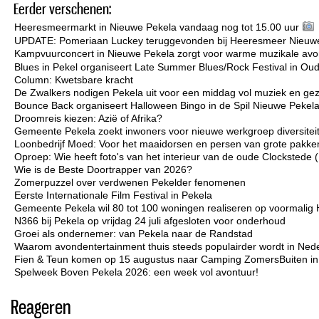
Eerder verschenen:
Heeresmeermarkt in Nieuwe Pekela vandaag nog tot 15.00 uur
UPDATE: Pomeriaan Luckey teruggevonden bij Heeresmeer Nieuw
Kampvuurconcert in Nieuwe Pekela zorgt voor warme muzikale avo
Blues in Pekel organiseert Late Summer Blues/Rock Festival in Ou
Column: Kwetsbare kracht
De Zwalkers nodigen Pekela uit voor een middag vol muziek en gez
Bounce Back organiseert Halloween Bingo in de Spil Nieuwe Pekel
Droomreis kiezen: Azië of Afrika?
Gemeente Pekela zoekt inwoners voor nieuwe werkgroep diversiteit 
Loonbedrijf Moed: Voor het maaidorsen en persen van grote pakken
Oproep: Wie heeft foto's van het interieur van de oude Clockstede
Wie is de Beste Doortrapper van 2026?
Zomerpuzzel over verdwenen Pekelder fenomenen
Eerste Internationale Film Festival in Pekela
Gemeente Pekela wil 80 tot 100 woningen realiseren op voormalig 
N366 bij Pekela op vrijdag 24 juli afgesloten voor onderhoud
Groei als ondernemer: van Pekela naar de Randstad
Waarom avondentertainment thuis steeds populairder wordt in Ned
Fien & Teun komen op 15 augustus naar Camping ZomersBuiten i
Spelweek Boven Pekela 2026: een week vol avontuur!
Reageren