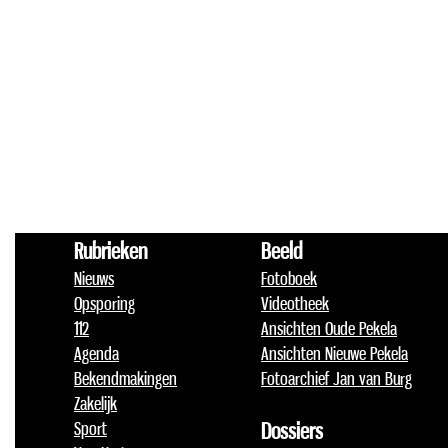
Rubrieken
Beeld
Nieuws
Fotoboek
Opsporing
Videotheek
112
Ansichten Oude Pekela
Agenda
Ansichten Nieuwe Pekela
Bekendmakingen
Fotoarchief Jan van Burg
Zakelijk
Sport
Dossiers