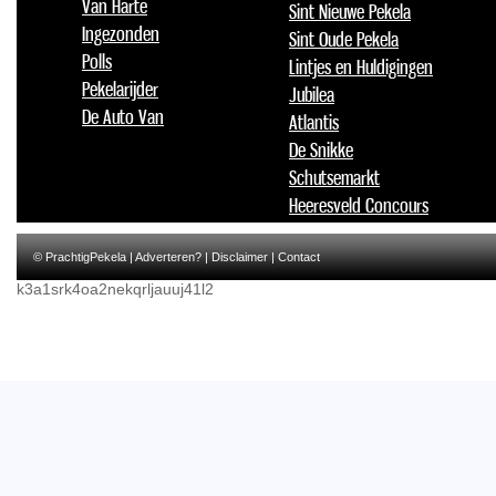
Van Harte
Sint Nieuwe Pekela
Ingezonden
Sint Oude Pekela
Polls
Lintjes en Huldigingen
Pekelarijder
Jubilea
De Auto Van
Atlantis
De Snikke
Schutsemarkt
Heeresveld Concours
© PrachtigPekela |
Adverteren?
|
Disclaimer
|
Contact
k3a1srk4oa2nekqrljauuj41l2