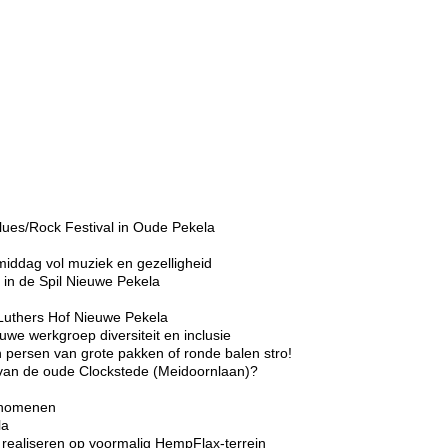
lues/Rock Festival in Oude Pekela
middag vol muziek en gezelligheid
in de Spil Nieuwe Pekela
Luthers Hof Nieuwe Pekela
we werkgroep diversiteit en inclusie
 persen van grote pakken of ronde balen stro!
r van de oude Clockstede (Meidoornlaan)?
enomenen
la
realiseren op voormalig HempFlax-terrein