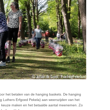
voor het betalen van de hanging baskets. De hanging
ng Luthers Erfgoed Pekela) aan weerszijden van het
een keuze maken en het betaalde aantal meenemen. Zo