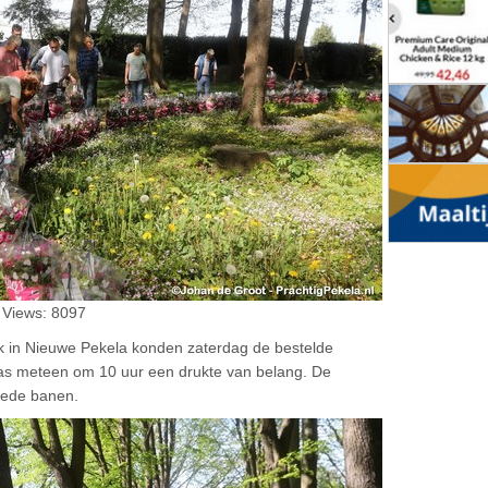
 Views: 8097
k in Nieuwe Pekela konden zaterdag de bestelde
as meteen om 10 uur een drukte van belang. De
goede banen.