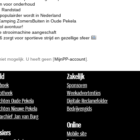
ten voor onderhoud
e Randstad
opulairder wordt in Nederland
Camping ZomersBuiten in Oude Pekela
l avontuur!
e strooimachine aangeschaft
rgt voor sportieve strijd en gezellige sfeer
 niet mogelijk. U heeft geen [
MijnPP-account
].
ld
Zakelijk
boek
Sponsoren
otheek
Weekadvertenties
chten Oude Pekela
Digitale Reclamefolder
chten Nieuwe Pekela
Bedrijvengids
archief Jan van Burg
Online
siers
Mobile site