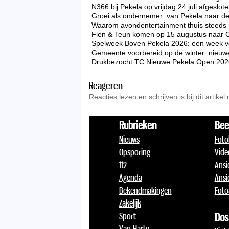
N366 bij Pekela op vrijdag 24 juli afgeslo
Groei als ondernemer: van Pekela naar d
Waarom avondentertainment thuis steeds p
Fien & Teun komen op 15 augustus naar 
Spelweek Boven Pekela 2026: een week vo
Gemeente voorbereid op de winter: nieuw
Drukbezocht TC Nieuwe Pekela Open 2026 zo
Reageren
Reacties lezen en schrijven is bij dit artikel
Rubrieken
Bee
Nieuws
Foto
Opsporing
Vide
112
Ansi
Agenda
Ansi
Bekendmakingen
Foto
Zakelijk
Sport
Dos
Van Harte