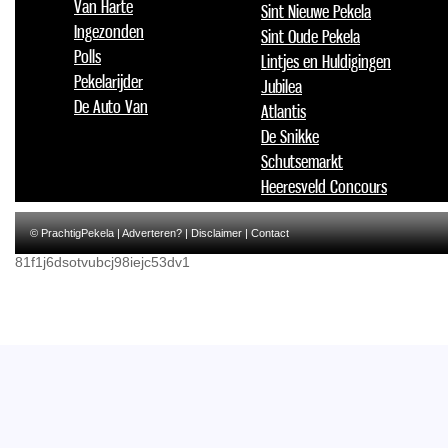
Van Harte
Sint Nieuwe Pekela
Ingezonden
Sint Oude Pekela
Polls
Lintjes en Huldigingen
Pekelarijder
Jubilea
De Auto Van
Atlantis
De Snikke
Schutsemarkt
Heeresveld Concours
© PrachtigPekela |
Adverteren?
|
Disclaimer
|
Contact
81f1j6dsotvubcj98iejc53dv1