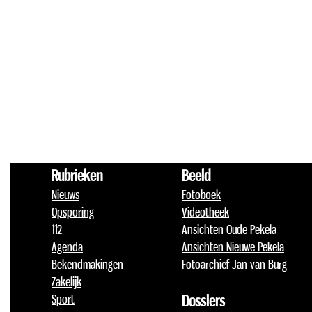
Rubrieken
Beeld
Nieuws
Fotoboek
Opsporing
Videotheek
112
Ansichten Oude Pekela
Agenda
Ansichten Nieuwe Pekela
Bekendmakingen
Fotoarchief Jan van Burg
Zakelijk
Sport
Dossiers