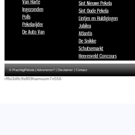
Van Harte
Sint Nieuwe Pekela
Ingezonden
Sint Oude Pekela
Polls
Lintjes en Huldigingen
Pekelarijder
Jubilea
De Auto Van
Atlantis
De Snikke
Schutsemarkt
Heeresveld Concours
© PrachtigPekela |
Adverteren?
|
Disclaimer
|
Contact
rffbi3d8c9sfl09hamuum7n556