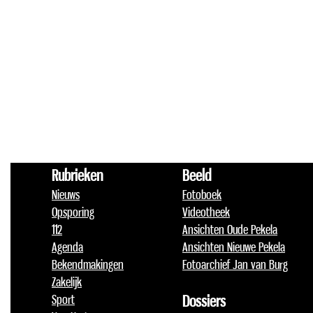
Rubrieken
Beeld
Nieuws
Fotoboek
Opsporing
Videotheek
112
Ansichten Oude Pekela
Agenda
Ansichten Nieuwe Pekela
Bekendmakingen
Fotoarchief Jan van Burg
Zakelijk
Sport
Dossiers