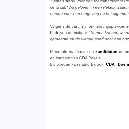
‘Samen sterk! Voor een toekomstgericht Pe
centraal. “
Wij geloven in een Pekela waari
nemen voor hun omgeving en het algemeen
Volgens de partij zijn ontmoetingsplekken z
bedrijven onmisbaar. “
Samen kunnen we me
gemeente en de wereld goed door aan onze
Meer informatie over de
kandidaten
en h
en kanalen van CDA Pekela.
Lid worden kan natuurlijk ook!
CDA | Doe 