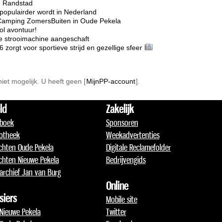
e Randstad
opulairder wordt in Nederland
Camping ZomersBuiten in Oude Pekela
l avontuur!
e strooimachine aangeschaft
rgt voor sportieve strijd en gezellige sfeer
 niet mogelijk. U heeft geen [
MijnPP-account
].
ld
Zakelijk
boek
Sponsoren
otheek
Weekadvertenties
chten Oude Pekela
Digitale Reclamefolder
chten Nieuwe Pekela
Bedrijvengids
archief Jan van Burg
Online
siers
Mobile site
 Nieuwe Pekela
Twitter