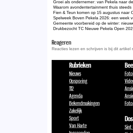
Groei als ondernemer: van Pekela naar d
Waarom avondentertainment thuis steeds p
Fien & Teun komen op 15 augustus naar 
Spelweek Boven Pekela 2026: een week vo
Gemeente voorbereid op de winter: nieuw
Drukbezocht TC Nieuwe Pekela Open 2026 zo
Reageren
Reacties lezen en schrijven is bij dit artikel
Rubrieken
Bee
Nieuws
Foto
Opsporing
Vide
112
Ansi
Agenda
Ansi
Bekendmakingen
Foto
Zakelijk
Sport
Dos
Van Harte
Sint
Ingezonden