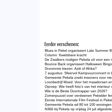
Eerder verschenen:
Blues in Pekel organiseert Late Summer B
Column: Kwetsbare kracht
De Zwalkers nodigen Pekela uit voor een 
Bounce Back organiseert Halloween Bingo 
Droomreis kiezen: Azië of Afrika?
7 augustus: Sfeervol Kampvuurconcert in 
Gemeente Pekela zoekt inwoners voor nieu
Loonbedrijf Moed: Voor het maaidorsen en
Oproep: Wie heeft foto's van het interieu
Wie is de Beste Doortrapper van 2026?
Zomerpuzzel over verdwenen Pekelder f
Eerste Internationale Film Festival in Peke
Gemeente Pekela wil 80 tot 100 woningen 
N366 bij Pekela op vrijdag 24 juli afgeslo