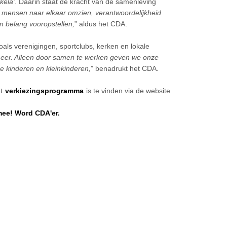
kela’
. Daarin staat de kracht van de samenleving
n mensen naar elkaar omzien, verantwoordelijkheid
 belang vooropstellen,
” aldus het CDA.
oals verenigingen, sportclubs, kerken en lokale
er. Alleen door samen te werken geven we onze
 kinderen en kleinkinderen,
” benadrukt het CDA.
et
verkiezingsprogramma
is te vinden via de website
mee! Word CDA'er.