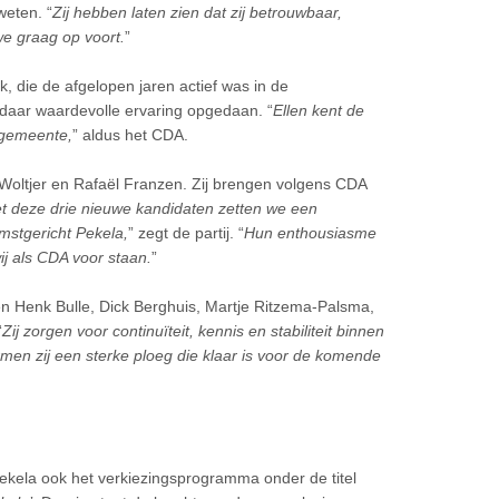
weten. “
Zij hebben laten zien dat zij betrouwbaar,
we graag op voort.
”
, die de afgelopen jaren actief was in de
j daar waardevolle ervaring opgedaan. “
Ellen kent de
 gemeente,
” aldus het CDA.
 Woltjer en Rafaël Franzen. Zij brengen volgens CDA
t deze drie nieuwe kandidaten zetten we een
omstgericht Pekela,
” zegt de partij. “
Hun enthousiasme
ij als CDA voor staan.
”
ten Henk Bulle, Dick Berghuis, Martje Ritzema-Palsma,
“
Zij zorgen voor continuïteit, kennis en stabiliteit binnen
en zij een sterke ploeg die klaar is voor de komende
ekela ook het verkiezingsprogramma onder de titel