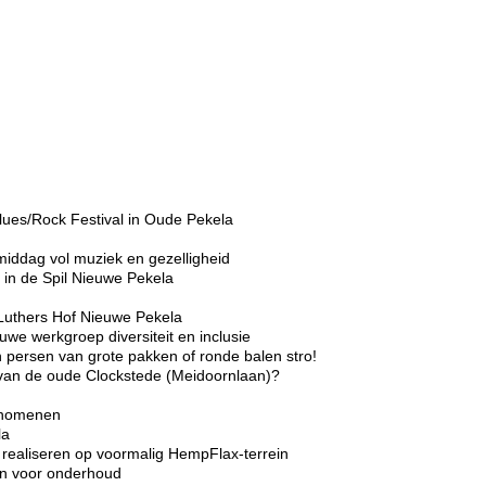
lues/Rock Festival in Oude Pekela
middag vol muziek en gezelligheid
in de Spil Nieuwe Pekela
Luthers Hof Nieuwe Pekela
we werkgroep diversiteit en inclusie
 persen van grote pakken of ronde balen stro!
r van de oude Clockstede (Meidoornlaan)?
enomenen
la
realiseren op voormalig HempFlax-terrein
ten voor onderhoud