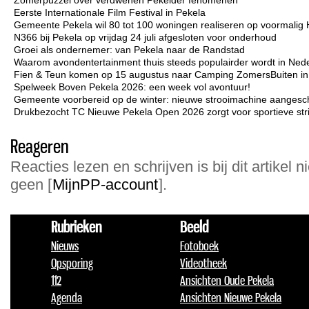
Zomerpuzzel over verdwenen Pekelder fenomenen
Eerste Internationale Film Festival in Pekela
Gemeente Pekela wil 80 tot 100 woningen realiseren op voormalig 
N366 bij Pekela op vrijdag 24 juli afgesloten voor onderhoud
Groei als ondernemer: van Pekela naar de Randstad
Waarom avondentertainment thuis steeds populairder wordt in Ned
Fien & Teun komen op 15 augustus naar Camping ZomersBuiten i
Spelweek Boven Pekela 2026: een week vol avontuur!
Gemeente voorbereid op de winter: nieuwe strooimachine aangesc
Drukbezocht TC Nieuwe Pekela Open 2026 zorgt voor sportieve strij
Reageren
Reacties lezen en schrijven is bij dit artikel n
geen [
MijnPP-account
].
Rubrieken
Beeld
Nieuws
Fotoboek
Opsporing
Videotheek
112
Ansichten Oude Pekela
Agenda
Ansichten Nieuwe Pekela