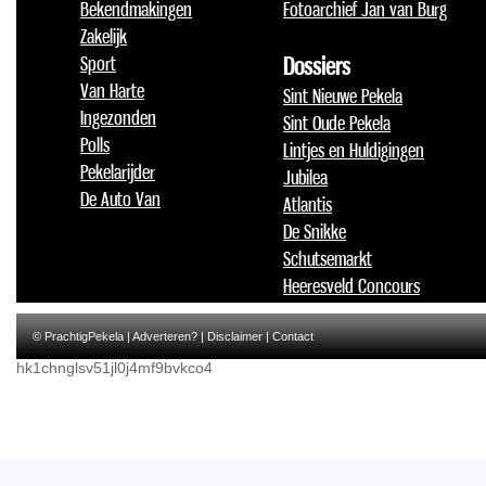
Bekendmakingen
Fotoarchief Jan van Burg
Zakelijk
Sport
Dossiers
Van Harte
Sint Nieuwe Pekela
Ingezonden
Sint Oude Pekela
Polls
Lintjes en Huldigingen
Pekelarijder
Jubilea
De Auto Van
Atlantis
De Snikke
Schutsemarkt
Heeresveld Concours
© PrachtigPekela |
Adverteren?
|
Disclaimer
|
Contact
hk1chnglsv51jl0j4mf9bvkco4