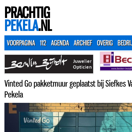
PRACHTIG
PEKELA
.NL
VOORPAGINA
112
AGENDA
ARCHIEF
OVERIG
BEDRI
Vinted Go pakketmuur geplaatst bij Siefkes 
Pekela