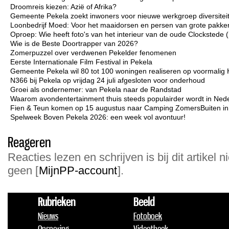
Droomreis kiezen: Azië of Afrika?
Gemeente Pekela zoekt inwoners voor nieuwe werkgroep diversiteit 
Loonbedrijf Moed: Voor het maaidorsen en persen van grote pakken
Oproep: Wie heeft foto's van het interieur van de oude Clockstede
Wie is de Beste Doortrapper van 2026?
Zomerpuzzel over verdwenen Pekelder fenomenen
Eerste Internationale Film Festival in Pekela
Gemeente Pekela wil 80 tot 100 woningen realiseren op voormalig 
N366 bij Pekela op vrijdag 24 juli afgesloten voor onderhoud
Groei als ondernemer: van Pekela naar de Randstad
Waarom avondentertainment thuis steeds populairder wordt in Ned
Fien & Teun komen op 15 augustus naar Camping ZomersBuiten i
Spelweek Boven Pekela 2026: een week vol avontuur!
Reageren
Reacties lezen en schrijven is bij dit artikel n
geen [
MijnPP-account
].
Rubrieken
Beeld
Nieuws
Fotoboek
Opsporing
Videotheek