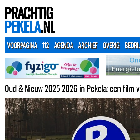
PRACHTIG
PEKELA
.NL
VOORPAGINA
112
AGENDA
ARCHIEF
OVERIG
BEDRI
Oud & Nieuw 2025-2026 in Pekela: een film 