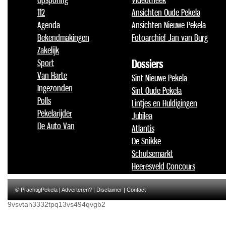
112
Ansichten Oude Pekela
Agenda
Ansichten Nieuwe Pekela
Bekendmakingen
Fotoarchief Jan van Burg
Zakelijk
Sport
Dossiers
Van Harte
Sint Nieuwe Pekela
Ingezonden
Sint Oude Pekela
Polls
Lintjes en Huldigingen
Pekelarijder
Jubilea
De Auto Van
Atlantis
De Snikke
Schutsemarkt
Heeresveld Concours
© PrachtigPekela |
Adverteren?
|
Disclaimer
|
Contact
9vsvtah3332tpq13vs494qvgb2